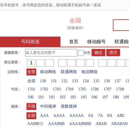
买手机靓号，美号网是您的首选，移动联通手机靓号第一渠道
全国
[切换城市]
号码筛选
首页
移动靓号
联通靓
模糊搜索：
尾数
按位搜索：
全部
移动网络
联通网络
电信网络
运营商：
全部
130
131
132
133
134
135
136
137
1
1701
1702
1703
1704
1705
1706
1707
1708
号段：
190
191
192
193
193
195
196
197
198
19
不限
中间规律
尾数规律
规律：
全部
AAA
AAAA
AAAAA
6A
7A
8A
ABC
AABBCC
AAABBB
AAAABBBB
ABAB
ABABAB