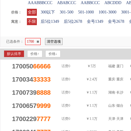
AAABBBCCC
ABABCCC
AABBCCC
ABCDDD
A
全部
300以下
301-500
501-1000
1001-3000
3001-
价格：
不限
后5位1349
后5位2678
全号1349
全号2678
寓意：
已选条件：
1700
清空选项
默认排序
价格↑
价格↓
170050
66666
话费0
￥5万
福建·厦门
170034
33333
话费0
￥2.4万
重庆·重庆
1700739
8888
话费0
￥1.1万
湖南·长沙
1700657
9999
话费0
￥1.1万
山东·烟台
1700229
7777
话费0
￥1.1万
天津·天津