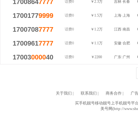
1700864
7777
话费0
￥2.3万
吉林·长春
1700177
9999
话费0
￥1.5万
上海·上海
1700708
7777
话费0
￥1.2万
江西·南昌
1700961
7777
话费0
￥1.1万
安徽·合肥
17003
0000
40
话费0
￥2200
广东·广州
关于我们
|
联系我们
|
商务合作
|
广
买手机靓号移动靓号上手机靓号平台网
美号网(http://www.she