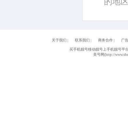
的地
关于我们
|
联系我们
|
商务合作
|
广
买手机靓号移动靓号上手机靓号平台网
美号网(http://www.she