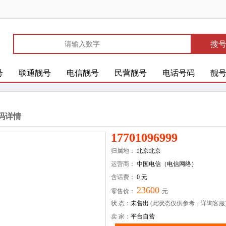
搜
号
联通靓号
电信靓号
民营靓号
电话号码
靓
码详情
17701096999
归属地：
北京北京
运营商：
中国电信（电信网络）
含话费：
0 元
23600
零售价：
元
状 态：
未售出
(此状态仅供参考，详询客服
卖 家：
平台自营