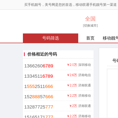
买手机靓号，美号网是您的首选，移动联通手机靓号第一渠道
全国
[切换城市]
号码筛选
首页
移动靓
价格相近的号码
号
￥2.1万
深圳移动
1366260
6789
￥2.6万
济南电信
1334511
6789
￥2.2万
济南联通
1
555
2511
666
￥2.2万
济南移动
152
888
57
666
￥2万
济南联通
13287725
777
￥2.2万
济南移动
15165171
777