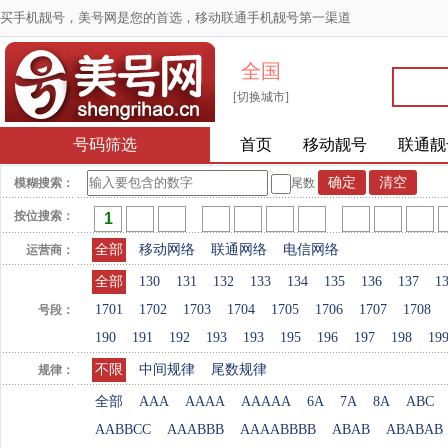
买手机靓号，美号网是您的首选，移动联通手机靓号第一渠道
全国
[切换城市]
号码筛选
首页
移动靓号
联通靓
模糊搜索：
尾数
按位搜索：
全部
移动网络
联通网络
电信网络
运营商：
全部
130
131
132
133
134
135
136
137
1
1701
1702
1703
1704
1705
1706
1707
1708
号段：
190
191
192
193
193
195
196
197
198
19
不限
中间规律
尾数规律
规律：
全部
AAA
AAAA
AAAAA
6A
7A
8A
ABC
AABBCC
AAABBB
AAAABBBB
ABAB
ABABAB