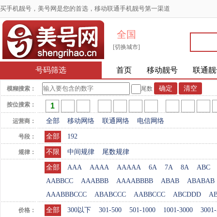
买手机靓号，美号网是您的首选，移动联通手机靓号第一渠道
全国
[切换城市]
号码筛选
首页
移动靓号
联通靓
模糊搜索：
尾数
按位搜索：
全部
移动网络
联通网络
电信网络
运营商：
全部
192
号段：
不限
中间规律
尾数规律
规律：
全部
AAA
AAAA
AAAAA
6A
7A
8A
ABC
AABBCC
AAABBB
AAAABBBB
ABAB
ABABAB
AAABBBCCC
ABABCCC
AABBCCC
ABCDDD
A
全部
300以下
301-500
501-1000
1001-3000
3001-
价格：