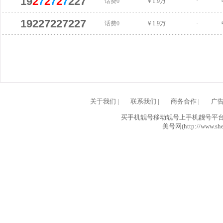
19
2
7
2
7
2
7
227
话费0
￥1.9万
·
19227227227
话费0
￥1.9万
·
关于我们
|
联系我们
|
商务合作
|
广
买手机靓号移动靓号上手机靓号平台网
美号网(http://www.she