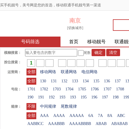
买手机靓号，美号网是您的首选，移动联通手机靓号第一渠道
南京
[切换城市]
号码筛选
首页
移动靓号
联通靓
模糊搜索：
尾数
按位搜索：
全部
移动网络
联通网络
电信网络
运营商：
全部
130
131
132
133
134
135
136
137
1
1701
1702
1703
1704
1705
1706
1707
1708
号段：
190
191
192
193
193
195
196
197
198
19
不限
中间规律
尾数规律
规律：
全部
AAA
AAAA
AAAAA
6A
7A
8A
ABC
AABBCC
AAABBB
AAAABBBB
ABAB
ABABAB