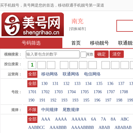
买手机靓号，美号网是您的首选，移动联通手机靓号第一渠道
南充
[切换城市]
号码筛选
首页
移动靓号
联通靓
模糊搜索：
尾数
按位搜索：
全部
移动网络
联通网络
电信网络
运营商：
全部
130
131
132
133
134
135
136
137
1
1701
1702
1703
1704
1705
1706
1707
1708
号段：
190
191
192
193
193
195
196
197
198
19
不限
中间规律
尾数规律
规律：
全部
AAA
AAAA
AAAAA
6A
7A
8A
ABC
AABBCC
AAABBB
AAAABBBB
ABAB
ABABAB