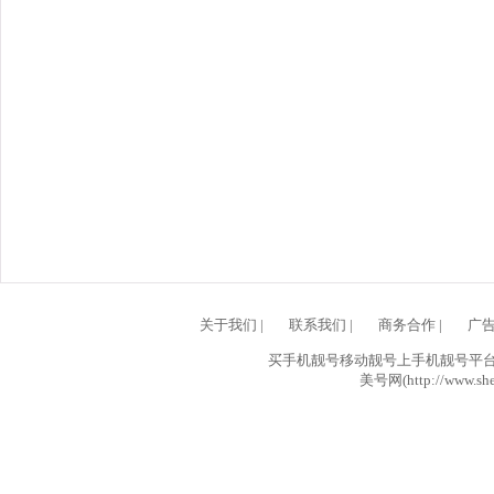
关于我们
|
联系我们
|
商务合作
|
广
买手机靓号移动靓号上手机靓号平台网
美号网(http://www.she