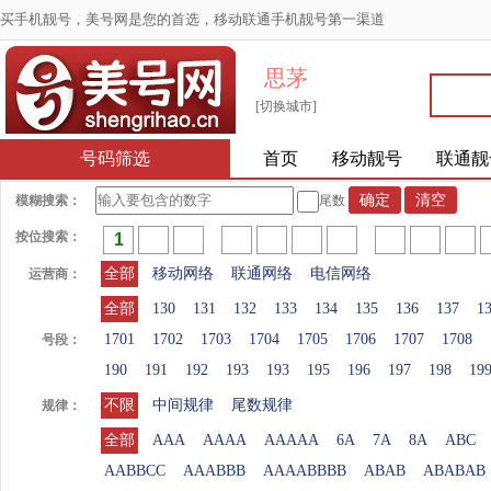
买手机靓号，美号网是您的首选，移动联通手机靓号第一渠道
思茅
[切换城市]
号码筛选
首页
移动靓号
联通靓
模糊搜索：
尾数
按位搜索：
全部
移动网络
联通网络
电信网络
运营商：
全部
130
131
132
133
134
135
136
137
1
1701
1702
1703
1704
1705
1706
1707
1708
号段：
190
191
192
193
193
195
196
197
198
19
不限
中间规律
尾数规律
规律：
全部
AAA
AAAA
AAAAA
6A
7A
8A
ABC
AABBCC
AAABBB
AAAABBBB
ABAB
ABABAB