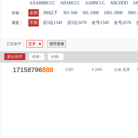
AAABBBCCC
ABABCCC
AABBCCC
ABCDDD
A
全部
300以下
301-500
501-1000
1001-3000
3001-
价格：
不限
后5位1349
后5位2678
全号1349
全号2678
寓意：
已选条件：
思茅
清空选项
默认排序
价格↑
价格↓
17158796
888
话费0
￥2000
云南·思茅