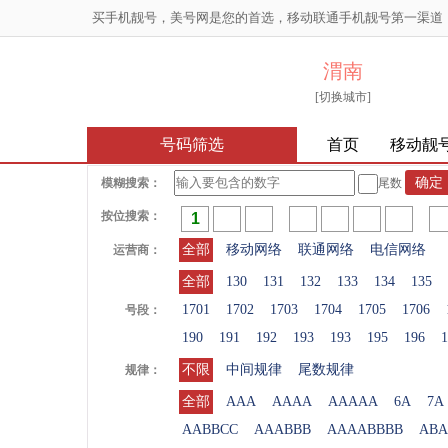
买手机靓号，美号网是您的首选，移动联通手机靓号第一渠道
渭南
[切换城市]
号码筛选
首页
移动靓
模糊搜索：
尾数
按位搜索：
全部
移动网络
联通网络
电信网络
运营商：
全部
130
131
132
133
134
135
1701
1702
1703
1704
1705
1706
号段：
190
191
192
193
193
195
196
1
不限
中间规律
尾数规律
规律：
全部
AAA
AAAA
AAAAA
6A
7A
AABBCC
AAABBB
AAAABBBB
ABA