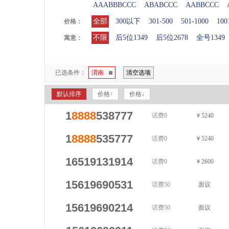
AAABBBCCC
ABABCCC
AABBCCC
全部
300以下
301-500
501-1000
100
价格：
不限
后5位1349
后5位2678
全号1349
寓意：
已选条件：
渭南
清空选项
默认排序
价格↑
价格↓
1
8888
538777
话费0
￥5240
1
8888
535777
话费0
￥5240
16519131914
话费0
￥2600
15619690531
话费50
面议
15619690214
话费50
面议