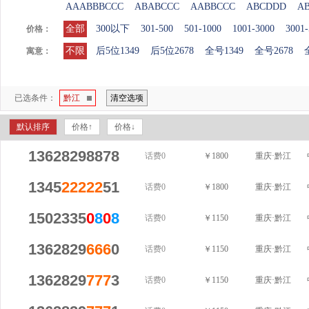
AAABBBCCC
ABABCCC
AABBCCC
ABCDDD
A
全部
300以下
301-500
501-1000
1001-3000
3001-
价格：
不限
后5位1349
后5位2678
全号1349
全号2678
寓意：
已选条件：
黔江
清空选项
默认排序
价格↑
价格↓
13628298878
话费0
￥1800
重庆·黔江
1345
22222
51
话费0
￥1800
重庆·黔江
1502335
0
8
0
8
话费0
￥1150
重庆·黔江
1362829
666
0
话费0
￥1150
重庆·黔江
1362829
777
3
话费0
￥1150
重庆·黔江