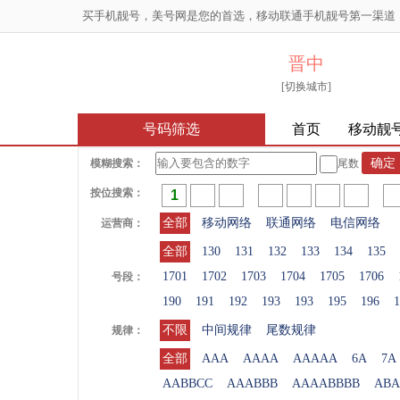
买手机靓号，美号网是您的首选，移动联通手机靓号第一渠道
晋中
[切换城市]
号码筛选
首页
移动靓
模糊搜索：
尾数
按位搜索：
全部
移动网络
联通网络
电信网络
运营商：
全部
130
131
132
133
134
135
1701
1702
1703
1704
1705
1706
号段：
190
191
192
193
193
195
196
1
不限
中间规律
尾数规律
规律：
全部
AAA
AAAA
AAAAA
6A
7A
AABBCC
AAABBB
AAAABBBB
ABA