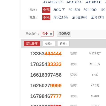
AAABBBCCC
ABABCCC
AABBCCC
全部
300以下
301-500
501-1000
100
价格：
不限
后5位1349
后5位2678
全号1349
寓意：
已选条件：
晋中
清空选项
默认排序
价格↑
价格↓
13353
444444
话费0
￥173.4万
178354
33333
话费0
￥13.8万
16616397456
话费0
￥480
1625027
9999
话费0
￥1.1万
1679846
7777
话费0
￥3100