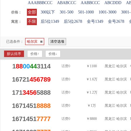
AAABBBCCC
ABABCCC
AABBCCC
ABCDDD
A
全部
300以下
301-500
501-1000
1001-3000
3001-
价格：
不限
后5位1349
后5位2678
全号1349
全号2678
寓意：
已选条件：
哈尔滨
清空选项
默认排序
价格↑
价格↓
1
88
00
44
3114
话费0
￥1100
黑龙江·哈尔滨
16721
456789
话费0
￥1.6万
黑龙江·哈尔滨
171
3456
5888
话费0
￥1.2万
黑龙江·哈尔滨
1671451
8888
话费0
￥1万
黑龙江·哈尔滨
1671451
7777
话费0
￥8800
黑龙江·哈尔滨