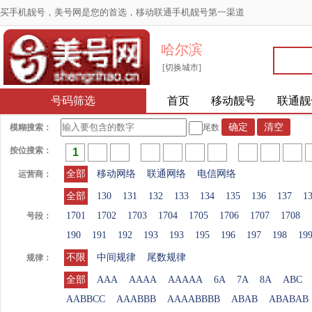
买手机靓号，美号网是您的首选，移动联通手机靓号第一渠道
哈尔滨
[切换城市]
号码筛选
首页
移动靓号
联通靓
模糊搜索：
尾数
按位搜索：
全部
移动网络
联通网络
电信网络
运营商：
全部
130
131
132
133
134
135
136
137
1
1701
1702
1703
1704
1705
1706
1707
1708
号段：
190
191
192
193
193
195
196
197
198
19
不限
中间规律
尾数规律
规律：
全部
AAA
AAAA
AAAAA
6A
7A
8A
ABC
AABBCC
AAABBB
AAAABBBB
ABAB
ABABAB