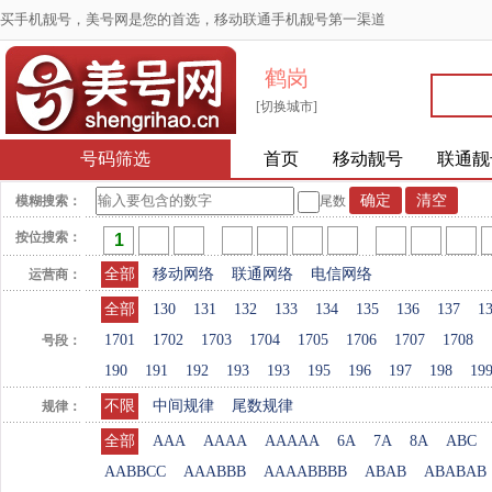
买手机靓号，美号网是您的首选，移动联通手机靓号第一渠道
鹤岗
[切换城市]
号码筛选
首页
移动靓号
联通靓
模糊搜索：
尾数
按位搜索：
全部
移动网络
联通网络
电信网络
运营商：
全部
130
131
132
133
134
135
136
137
1
1701
1702
1703
1704
1705
1706
1707
1708
号段：
190
191
192
193
193
195
196
197
198
19
不限
中间规律
尾数规律
规律：
全部
AAA
AAAA
AAAAA
6A
7A
8A
ABC
AABBCC
AAABBB
AAAABBBB
ABAB
ABABAB