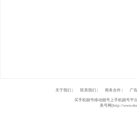
关于我们
|
联系我们
|
商务合作
|
广
买手机靓号移动靓号上手机靓号平台网
美号网(http://www.she