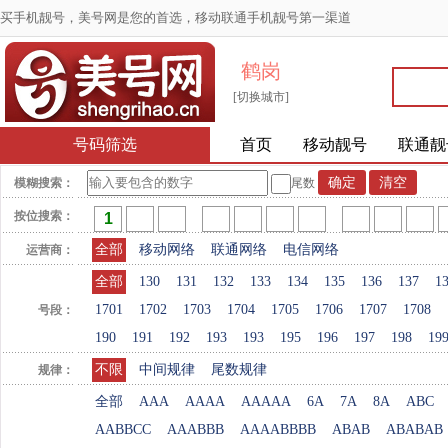
买手机靓号，美号网是您的首选，移动联通手机靓号第一渠道
鹤岗
[切换城市]
号码筛选
首页
移动靓号
联通靓
模糊搜索：
尾数
按位搜索：
全部
移动网络
联通网络
电信网络
运营商：
全部
130
131
132
133
134
135
136
137
1
1701
1702
1703
1704
1705
1706
1707
1708
号段：
190
191
192
193
193
195
196
197
198
19
不限
中间规律
尾数规律
规律：
全部
AAA
AAAA
AAAAA
6A
7A
8A
ABC
AABBCC
AAABBB
AAAABBBB
ABAB
ABABAB