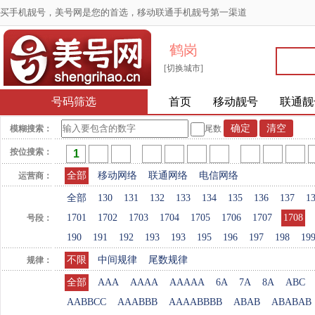
买手机靓号，美号网是您的首选，移动联通手机靓号第一渠道
鹤岗
[切换城市]
号码筛选
首页
移动靓号
联通靓
模糊搜索：
尾数
按位搜索：
全部
移动网络
联通网络
电信网络
运营商：
全部
130
131
132
133
134
135
136
137
1
1701
1702
1703
1704
1705
1706
1707
1708
号段：
190
191
192
193
193
195
196
197
198
19
不限
中间规律
尾数规律
规律：
全部
AAA
AAAA
AAAAA
6A
7A
8A
ABC
AABBCC
AAABBB
AAAABBBB
ABAB
ABABAB