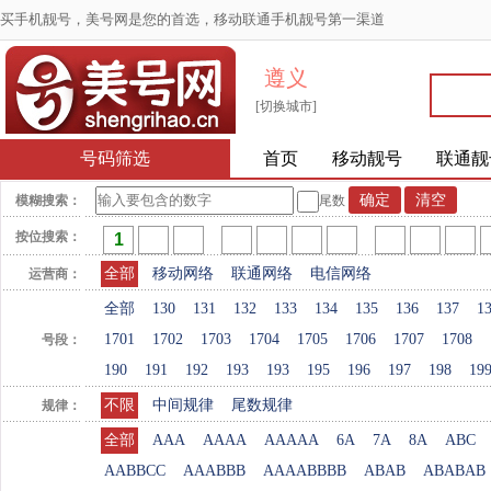
买手机靓号，美号网是您的首选，移动联通手机靓号第一渠道
遵义
[切换城市]
号码筛选
首页
移动靓号
联通靓
模糊搜索：
尾数
按位搜索：
全部
移动网络
联通网络
电信网络
运营商：
全部
130
131
132
133
134
135
136
137
1
1701
1702
1703
1704
1705
1706
1707
1708
号段：
190
191
192
193
193
195
196
197
198
19
不限
中间规律
尾数规律
规律：
全部
AAA
AAAA
AAAAA
6A
7A
8A
ABC
AABBCC
AAABBB
AAAABBBB
ABAB
ABABAB