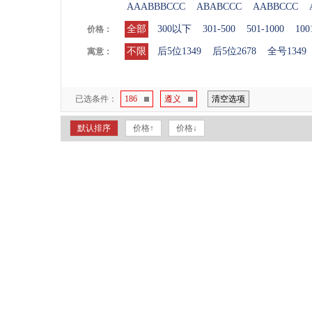
AAABBBCCC
ABABCCC
AABBCCC
全部
300以下
301-500
501-1000
100
价格：
不限
后5位1349
后5位2678
全号1349
寓意：
已选条件：
186
遵义
清空选项
默认排序
价格↑
价格↓