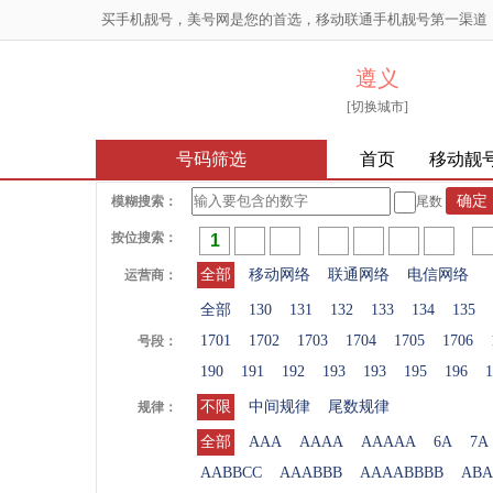
买手机靓号，美号网是您的首选，移动联通手机靓号第一渠道
遵义
[切换城市]
号码筛选
首页
移动靓
模糊搜索：
尾数
按位搜索：
全部
移动网络
联通网络
电信网络
运营商：
全部
130
131
132
133
134
135
1701
1702
1703
1704
1705
1706
号段：
190
191
192
193
193
195
196
1
不限
中间规律
尾数规律
规律：
全部
AAA
AAAA
AAAAA
6A
7A
AABBCC
AAABBB
AAAABBBB
ABA