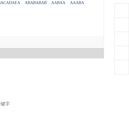
BACADAEA
ABABABAB
AABAA
AAABA
关键字