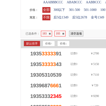
AAABBBCCC
ABABCCC
AABBCCC
全部
300以下
301-500
501-1000
100
价格：
不限
后5位1349
后5位2678
全号1349
寓意：
已选条件：
193
193
清空选项
默认排序
价格↑
价格↓
1935
33333
91
话费0
￥2700
1935
33333
43
话费0
￥5150
19305310539
话费0
￥7110
1939687
666
1
话费0
￥720
1935333
2345
话费0
￥9290