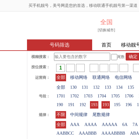
买手机靓号，美号网是您的首选，移动联通手机靓号第一渠道
全国
[切换城市]
号码筛选
首页
移动靓
模糊搜索：
尾数
按位搜索：
全部
移动网络
联通网络
电信网络
运营商：
全部
130
131
132
133
134
135
1701
1702
1703
1704
1705
1706
号段：
190
191
192
193
193
195
196
1
不限
中间规律
尾数规律
规律：
全部
AAA
AAAA
AAAAA
6A
7A
AABBCC
AAABBB
AAAABBBB
ABA