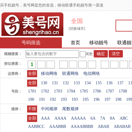
买手机靓号，美号网是您的首选，移动联通手机靓号第一渠道
全国
[切换城市]
号码筛选
首页
移动靓号
联通靓
模糊搜索：
尾数
按位搜索：
全部
移动网络
联通网络
电信网络
运营商：
全部
130
131
132
133
134
135
136
137
1
1701
1702
1703
1704
1705
1706
1707
1708
号段：
190
191
192
193
193
195
196
197
198
19
不限
中间规律
尾数规律
规律：
全部
AAA
AAAA
AAAAA
6A
7A
8A
ABC
AABBCC
AAABBB
AAAABBBB
ABAB
ABABAB