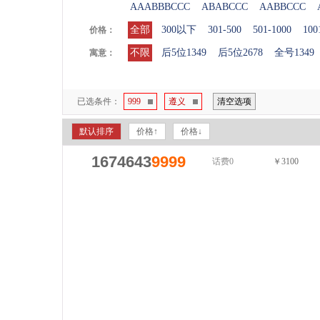
AAABBBCCC
ABABCCC
AABBCCC
全部
300以下
301-500
501-1000
100
价格：
不限
后5位1349
后5位2678
全号1349
寓意：
已选条件：
999
遵义
清空选项
默认排序
价格↑
价格↓
1674643
9999
话费0
￥3100