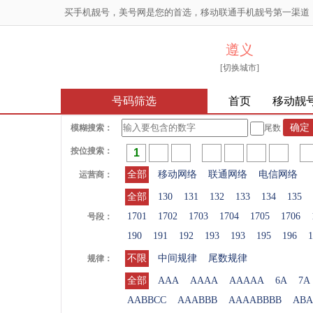
买手机靓号，美号网是您的首选，移动联通手机靓号第一渠道
遵义
[切换城市]
号码筛选
首页
移动靓
模糊搜索：
尾数
按位搜索：
全部
移动网络
联通网络
电信网络
运营商：
全部
130
131
132
133
134
135
1701
1702
1703
1704
1705
1706
号段：
190
191
192
193
193
195
196
1
不限
中间规律
尾数规律
规律：
全部
AAA
AAAA
AAAAA
6A
7A
AABBCC
AAABBB
AAAABBBB
ABA