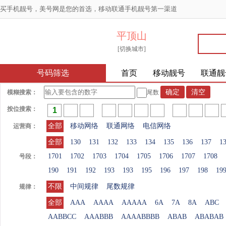
买手机靓号，美号网是您的首选，移动联通手机靓号第一渠道
平顶山
[切换城市]
号码筛选
首页
移动靓号
联通靓
模糊搜索：
尾数
按位搜索：
全部
移动网络
联通网络
电信网络
运营商：
全部
130
131
132
133
134
135
136
137
1
1701
1702
1703
1704
1705
1706
1707
1708
号段：
190
191
192
193
193
195
196
197
198
19
不限
中间规律
尾数规律
规律：
全部
AAA
AAAA
AAAAA
6A
7A
8A
ABC
AABBCC
AAABBB
AAAABBBB
ABAB
ABABAB